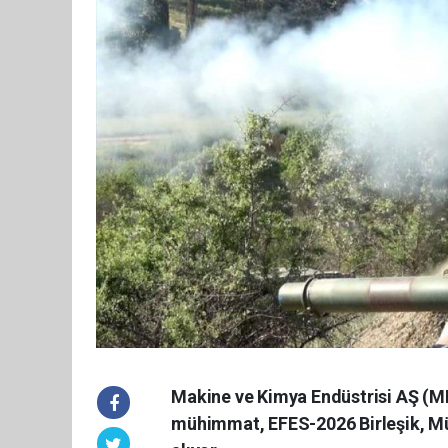
Makine ve Kimya Endüstrisi AŞ (MKE
mühimmat, EFES-2026 Birleşik, Müşt