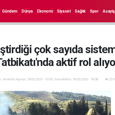
Gündem
Dünya
Ekonomi
Siyaset
Sağlık
Spor
Asayiş
iştirdiği çok sayıda sist
Tatbikatı'nda aktif rol alıyo
 - Anadolu Ajansı | 18.05.2026 - 19:00, Güncelleme: 18.05.2026 - 18:58
2259