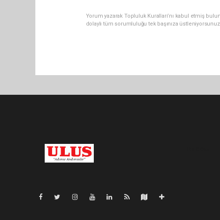
Yorum yazarak Topluluk Kuralları’nı kabul etmiş bulu
dolaylı tüm sorumluluğu tek başınıza üstleniyorsunuz
Pro-0.046