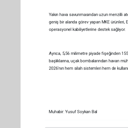
Yakın hava savunmasından uzun menzilli at
geniş bir alanda görev yapan MKE ürünleri, EF
operasyonel kabiliyetlerine destek sağlıyor.
Ayrıca, 5,56 milimetre piyade fişeğinden 
başlıklarına, uçak bombalarından havan mühi
2026'nın hem silah sistemleri hem de kullan
Muhabir: Yusuf Soykan Bal