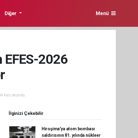
Diğer
Menü
em EFES-2026
r
+ kez okundu.
İlginizi Çekebilir
Hiroşima'ya atom bombası
saldırısının 81. yılında nükleer