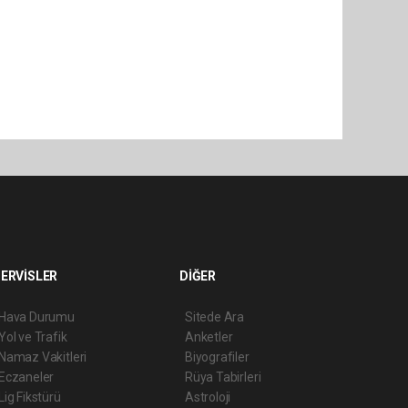
ERVİSLER
DİĞER
Hava Durumu
Sitede Ara
Yol ve Trafik
Anketler
Namaz Vakitleri
Biyografiler
Eczaneler
Rüya Tabirleri
Lig Fikstürü
Astroloji