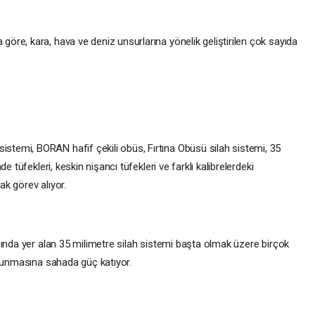
re, kara, hava ve deniz unsurlarına yönelik geliştirilen çok sayıda
emi, BORAN hafif çekili obüs, Fırtına Obüsü silah sistemi, 35
e tüfekleri, keskin nişancı tüfekleri ve farklı kalibrelerdeki
k görev alıyor.
sında yer alan 35 milimetre silah sistemi başta olmak üzere birçok
avunmasına sahada güç katıyor.