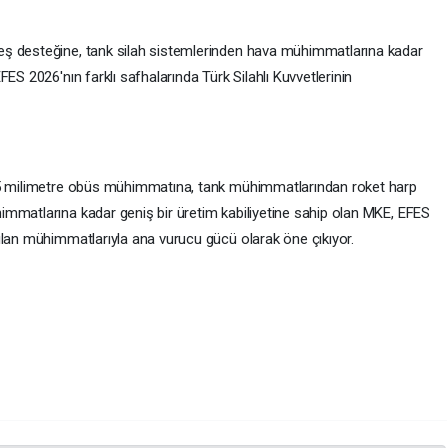
eş desteğine, tank silah sistemlerinden hava mühimmatlarına kadar
ES 2026'nın farklı safhalarında Türk Silahlı Kuvvetlerinin
155 milimetre obüs mühimmatına, tank mühimmatlarından roket harp
mmatlarına kadar geniş bir üretim kabiliyetine sahip olan MKE, EFES
ılan mühimmatlarıyla ana vurucu gücü olarak öne çıkıyor.