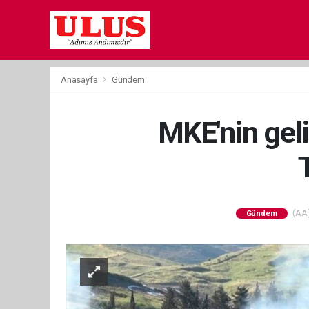
Anasayfa
Gündem
MKE'nin gel
(AA)
Gündem