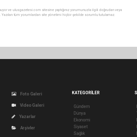
nuyor ve ulusgazetesi.com sitesine yaptığınız yorumunuzla ilgili doğrudan veya
. Yazılan tüm yorumlardan site yönetimi hiçbir şekilde sorumlu tutulamaz.
KATEGORİLER
S
Foto Galeri
Video Galeri
Gündem
Dünya
Yazarlar
Ekonomi
Siyaset
Arşivler
Sağlık