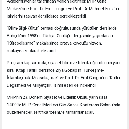
Akademisyenler tarafından verilen eğitimler, MHP Genel
Merkezi'nde Prof. Dr. Erol Güngör ve Prof. Dr. Mehmet Eröz'ün
isimlerini taşıyan dersliklerde gerçekleştirildi.
"Bilim-Bilgi-Kültür" teması doğrultusunda yürütülen derslerde,
Bahçeli'nin 1998'de Türkiye Günlüğü dergisinde yayımlanan
"Küreselleşme" makalesinde ortaya koyduğu vizyon,
mukayeseli olarak ele alındı.
Program kapsamında, siyaset bilimi ve liderlik eğitimlerinin yanı
sıra "Kitap Tahlili" dersinde Ziya Gökalp'in "Türkleşme-
İslamlaşmak-Muasırlaşmak" ve Prof. Dr. Erol Güngör'ün "Kültür
Değişmesi ve Milliyetçilik" isimli eseri de incelendi.
MHP'nin 23. Dönem Siyaset ve Liderlik Okulu, yarın saat
14.00'te MHP Genel Merkezi Gün Sazak Konferans Salonu'nda
düzenlenecek sertifika töreniyle tamamlanacak.