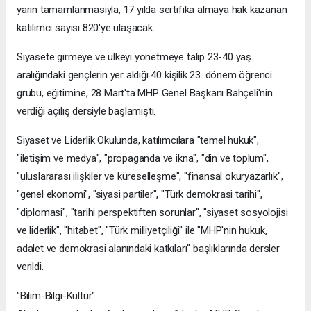
yarın tamamlanmasıyla, 17 yılda sertifika almaya hak kazanan
katılımcı sayısı 820'ye ulaşacak.
Siyasete girmeye ve ülkeyi yönetmeye talip 23-40 yaş
aralığındaki gençlerin yer aldığı 40 kişilik 23. dönem öğrenci
grubu, eğitimine, 28 Mart'ta MHP Genel Başkanı Bahçeli'nin
verdiği açılış dersiyle başlamıştı.
Siyaset ve Liderlik Okulunda, katılımcılara "temel hukuk",
"iletişim ve medya", "propaganda ve ikna", "din ve toplum",
"uluslararası ilişkiler ve küreselleşme", "finansal okuryazarlık",
"genel ekonomi", "siyasi partiler", "Türk demokrasi tarihi",
"diplomasi", "tarihi perspektiften sorunlar", "siyaset sosyolojisi
ve liderlik", "hitabet", "Türk milliyetçiliği" ile "MHP'nin hukuk,
adalet ve demokrasi alanındaki katkıları" başlıklarında dersler
verildi.
"Bilim-Bilgi-Kültür"