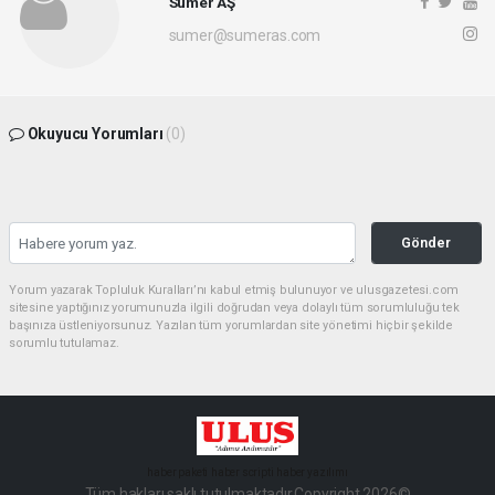
Sümer AŞ
sumer@sumeras.com
Okuyucu Yorumları
(0)
Gönder
Yorum yazarak Topluluk Kuralları’nı kabul etmiş bulunuyor ve ulusgazetesi.com
sitesine yaptığınız yorumunuzla ilgili doğrudan veya dolaylı tüm sorumluluğu tek
başınıza üstleniyorsunuz. Yazılan tüm yorumlardan site yönetimi hiçbir şekilde
sorumlu tutulamaz.
haber paketi
haber scripti
haber yazılımı
Tüm hakları saklı tutulmaktadır.Copyright 2026©