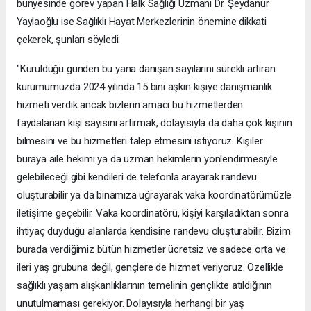
bünyesinde görev yapan Halk Sağlığı Uzmanı Dr. Şeydanur
Yaylaoğlu ise Sağlıklı Hayat Merkezlerinin önemine dikkati
çekerek, şunları söyledi:
"Kurulduğu günden bu yana danışan sayılarını sürekli artıran
kurumumuzda 2024 yılında 15 bini aşkın kişiye danışmanlık
hizmeti verdik ancak bizlerin amacı bu hizmetlerden
faydalanan kişi sayısını artırmak, dolayısıyla da daha çok kişinin
bilmesini ve bu hizmetleri talep etmesini istiyoruz. Kişiler
buraya aile hekimi ya da uzman hekimlerin yönlendirmesiyle
gelebileceği gibi kendileri de telefonla arayarak randevu
oluşturabilir ya da binamıza uğrayarak vaka koordinatörümüzle
iletişime geçebilir. Vaka koordinatörü, kişiyi karşıladıktan sonra
ihtiyaç duyduğu alanlarda kendisine randevu oluşturabilir. Bizim
burada verdiğimiz bütün hizmetler ücretsiz ve sadece orta ve
ileri yaş grubuna değil, gençlere de hizmet veriyoruz. Özellikle
sağlıklı yaşam alışkanlıklarının temelinin gençlikte atıldığının
unutulmaması gerekiyor. Dolayısıyla herhangi bir yaş