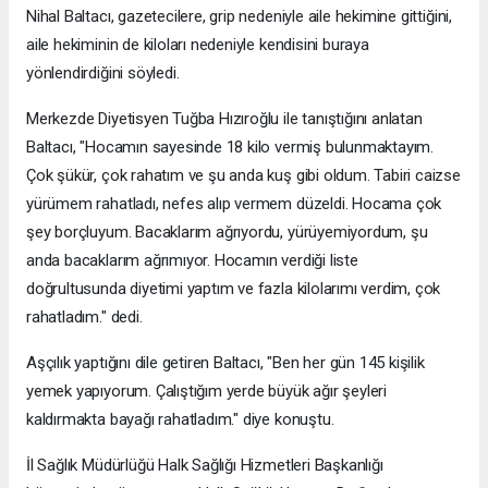
Nihal Baltacı, gazetecilere, grip nedeniyle aile hekimine gittiğini,
aile hekiminin de kiloları nedeniyle kendisini buraya
yönlendirdiğini söyledi.
Merkezde Diyetisyen Tuğba Hızıroğlu ile tanıştığını anlatan
Baltacı, "Hocamın sayesinde 18 kilo vermiş bulunmaktayım.
Çok şükür, çok rahatım ve şu anda kuş gibi oldum. Tabiri caizse
yürümem rahatladı, nefes alıp vermem düzeldi. Hocama çok
şey borçluyum. Bacaklarım ağrıyordu, yürüyemiyordum, şu
anda bacaklarım ağrımıyor. Hocamın verdiği liste
doğrultusunda diyetimi yaptım ve fazla kilolarımı verdim, çok
rahatladım." dedi.
Aşçılık yaptığını dile getiren Baltacı, "Ben her gün 145 kişilik
yemek yapıyorum. Çalıştığım yerde büyük ağır şeyleri
kaldırmakta bayağı rahatladım." diye konuştu.
İl Sağlık Müdürlüğü Halk Sağlığı Hizmetleri Başkanlığı