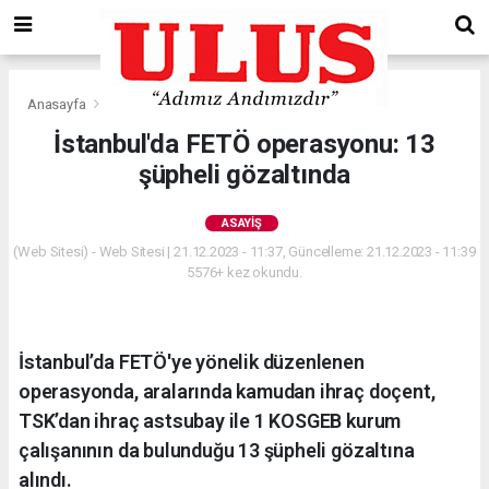
Anasayfa
Asayiş
İstanbul'da FETÖ operasyonu: 13
şüpheli gözaltında
ASAYIŞ
(Web Sitesi) - Web Sitesi | 21.12.2023 - 11:37, Güncelleme: 21.12.2023 - 11:39
5576+ kez okundu.
İstanbul’da FETÖ'ye yönelik düzenlenen
operasyonda, aralarında kamudan ihraç doçent,
TSK’dan ihraç astsubay ile 1 KOSGEB kurum
çalışanının da bulunduğu 13 şüpheli gözaltına
alındı.