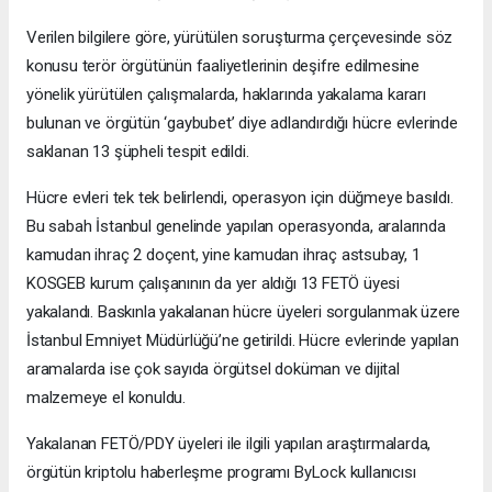
Verilen bilgilere göre, yürütülen soruşturma çerçevesinde söz
konusu terör örgütünün faaliyetlerinin deşifre edilmesine
yönelik yürütülen çalışmalarda, haklarında yakalama kararı
bulunan ve örgütün ‘gaybubet’ diye adlandırdığı hücre evlerinde
saklanan 13 şüpheli tespit edildi.
Hücre evleri tek tek belirlendi, operasyon için düğmeye basıldı.
Bu sabah İstanbul genelinde yapılan operasyonda, aralarında
kamudan ihraç 2 doçent, yine kamudan ihraç astsubay, 1
KOSGEB kurum çalışanının da yer aldığı 13 FETÖ üyesi
yakalandı. Baskınla yakalanan hücre üyeleri sorgulanmak üzere
İstanbul Emniyet Müdürlüğü’ne getirildi. Hücre evlerinde yapılan
aramalarda ise çok sayıda örgütsel doküman ve dijital
malzemeye el konuldu.
Yakalanan FETÖ/PDY üyeleri ile ilgili yapılan araştırmalarda,
örgütün kriptolu haberleşme programı ByLock kullanıcısı