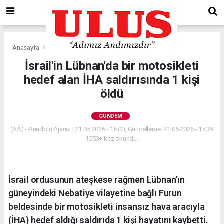
Anasayfa
Gündem
İsrail'in Lübnan'da bir motosikleti
hedef alan İHA saldırısında 1 kişi
öldü
GÜNDEM
(AA) - Anadolu Ajansı | 21.05.2026 - 16:00, Güncelleme: 21.05.2026 - 15:39
1553+ kez okundu.
İsrail ordusunun ateşkese rağmen Lübnan'ın
güneyindeki Nebatiye vilayetine bağlı Furun
beldesinde bir motosikleti insansız hava aracıyla
(İHA) hedef aldığı saldırıda 1 kişi hayatını kaybetti.