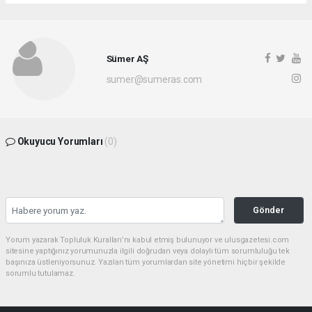
Sümer AŞ
sumer@sumeras.com
Okuyucu Yorumları
(0)
Gönder
Yorum yazarak Topluluk Kuralları’nı kabul etmiş bulunuyor ve ulusgazetesi.com
sitesine yaptığınız yorumunuzla ilgili doğrudan veya dolaylı tüm sorumluluğu tek
başınıza üstleniyorsunuz. Yazılan tüm yorumlardan site yönetimi hiçbir şekilde
sorumlu tutulamaz.