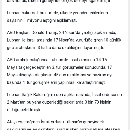
başlatarak, ülkenin güneyinde birçok beldeyi işgal etmişti.
Lübnan hükümeti bu sürede, ülkede yerinden edilenlerin
sayısının 1 milyonu aştığını açıklamıştı.
ABD Başkanı Donald Trump, 24 Nisan'da yaptığı açıklamada,
Lübnan ile İsrail arasında 17 Nisan'da yürürlüğe giren 10 günlük
geçici ateşkesin 3 hafta daha uzatıldığını duyurmuştu.
ABD arabuluculuğunda Lübnan ile İsrail arasında 14-15
Mayıs'ta gerçekleştirilen 3. tur görüşmeler sonucunda, 17
Mayıs itibarıyla ateşkesin 45 gün uzatılması ve haziran ayı
başında 4. tur görüşmelerin yapılması kararlaştırılmıştı.
Lübnan Sağlık Bakanlığının son açıklamasında, İsrail ordusunun
2 Mart'tan bu yana düzenlediği saldırılarda 3 bin 73 kişinin
öldüğü belirtilmişti.
Ateşkese rağmen İsrail ordusu Lübnan'ın güneyindeki
saldırılarını ve ev yıkımlarını sürdürürken, Hizbullah ise ateşkesi