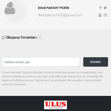
Dilek PAKSOY PEKİN
dilekpaksoy1923@gmail.com
Okuyucu Yorumları
(0)
Gönder
Yorum yazarak Topluluk Kuralları’nı kabul etmiş bulunuyor ve ulusgazetesi.com
sitesine yaptığınız yorumunuzla ilgili doğrudan veya dolaylı tüm sorumluluğu tek
başınıza üstleniyorsunuz. Yazılan tüm yorumlardan site yönetimi hiçbir şekilde
sorumlu tutulamaz.