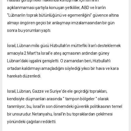
açıklanmaması şartıyla konuşan yetkililer, ABD ve İran'ın
"Lübnan'ın toprak bütünlüğünü ve egemenliğini" güvence altına
almayı öngören geçici bir anlaşmayı imzalamasından bir gün
sonra bu yorumları yaptı.
İsrail, Lübnan milis gücü Hizbullah'ın müttefiki İran'ı desteklemek
amacıyla 2 Mart'ta İsrail'e ateş açmasının ardından güney
Lübnan'daki işgalini genişletti. O zamandan beri, Hizbullah'ı
ortadan kaldırmayı amaçladığını söylediği yıkıcı bir hava ve kara
harekatı düzenledi.
İsrail, Lübnan, Gazze ve Suriye'de ele geçirdiği toprakları,
kendisiyle düşmanları arasında " tampon bölgeler " olarak
tanımlıyor; bu, İsrail'in son dönemdeki güvenlik politikasının temel
bir unsurudur. Netanyahu, İsrail'in bu topraklardan çekilmesi
yönündeki çağrıları reddetti.