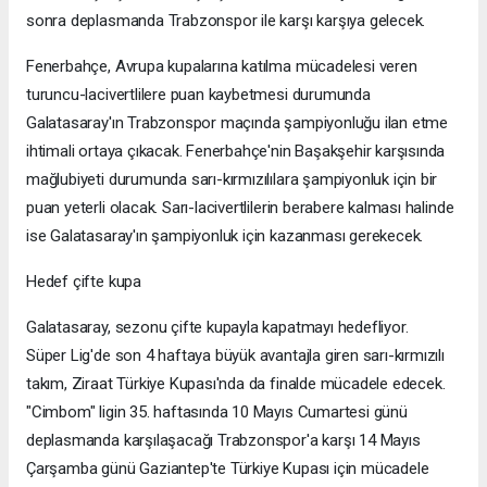
sonra deplasmanda Trabzonspor ile karşı karşıya gelecek.
Fenerbahçe, Avrupa kupalarına katılma mücadelesi veren
turuncu-lacivertlilere puan kaybetmesi durumunda
Galatasaray'ın Trabzonspor maçında şampiyonluğu ilan etme
ihtimali ortaya çıkacak. Fenerbahçe'nin Başakşehir karşısında
mağlubiyeti durumunda sarı-kırmızılılara şampiyonluk için bir
puan yeterli olacak. Sarı-lacivertlilerin berabere kalması halinde
ise Galatasaray'ın şampiyonluk için kazanması gerekecek.
Hedef çifte kupa
Galatasaray, sezonu çifte kupayla kapatmayı hedefliyor.
Süper Lig'de son 4 haftaya büyük avantajla giren sarı-kırmızılı
takım, Ziraat Türkiye Kupası'nda da finalde mücadele edecek.
"Cimbom" ligin 35. haftasında 10 Mayıs Cumartesi günü
deplasmanda karşılaşacağı Trabzonspor'a karşı 14 Mayıs
Çarşamba günü Gaziantep'te Türkiye Kupası için mücadele