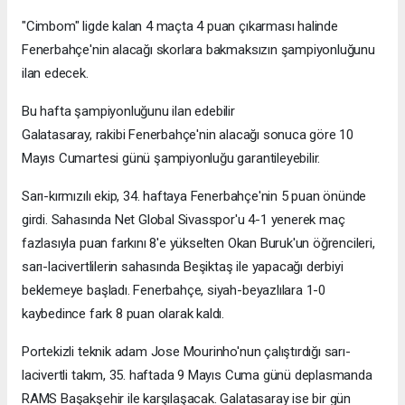
"Cimbom" ligde kalan 4 maçta 4 puan çıkarması halinde
Fenerbahçe'nin alacağı skorlara bakmaksızın şampiyonluğunu
ilan edecek.
Bu hafta şampiyonluğunu ilan edebilir
Galatasaray, rakibi Fenerbahçe'nin alacağı sonuca göre 10
Mayıs Cumartesi günü şampiyonluğu garantileyebilir.
Sarı-kırmızılı ekip, 34. haftaya Fenerbahçe'nin 5 puan önünde
girdi. Sahasında Net Global Sivasspor'u 4-1 yenerek maç
fazlasıyla puan farkını 8'e yükselten Okan Buruk'un öğrencileri,
sarı-lacivertlilerin sahasında Beşiktaş ile yapacağı derbiyi
beklemeye başladı. Fenerbahçe, siyah-beyazlılara 1-0
kaybedince fark 8 puan olarak kaldı.
Portekizli teknik adam Jose Mourinho'nun çalıştırdığı sarı-
lacivertli takım, 35. haftada 9 Mayıs Cuma günü deplasmanda
RAMS Başakşehir ile karşılaşacak. Galatasaray ise bir gün