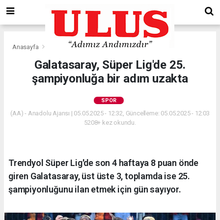
Anasayfa
Spor
Galatasaray, Süper Lig'de 25.
şampiyonluğa bir adım uzakta
SPOR
(AA) - Anadolu Ajansı | 05.05.2025 - 12:32, Güncelleme: 05.05.2025 - 12:03
5208+ kez okundu.
Trendyol Süper Lig'de son 4 haftaya 8 puan önde
giren Galatasaray, üst üste 3, toplamda ise 25.
şampiyonluğunu ilan etmek için gün sayıyor.