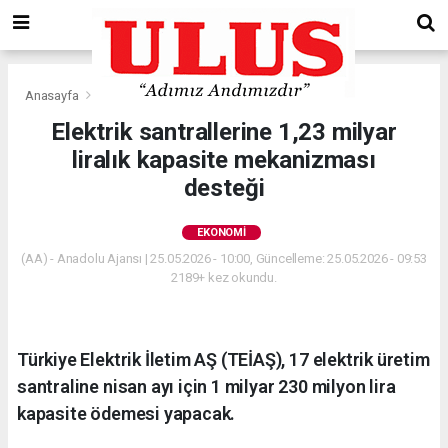
Anasayfa
Ekonomi
Elektrik santrallerine 1,23 milyar
liralık kapasite mekanizması
desteği
EKONOMI
(AA) - Anadolu Ajansı | 25.05.2026 - 10:00, Güncelleme: 25.05.2026 - 09:53
2189+ kez okundu.
Türkiye Elektrik İletim AŞ (TEİAŞ), 17 elektrik üretim
santraline nisan ayı için 1 milyar 230 milyon lira
kapasite ödemesi yapacak.