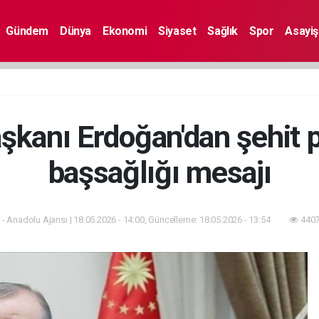
Gündem
Dünya
Ekonomi
Siyaset
Sağlık
Spor
Asayiş
anı Erdoğan'dan şehit po
başsağlığı mesajı
- Anadolu Ajansı | 18.05.2026 - 14:00, Güncelleme: 18.05.2026 - 13:54
4407