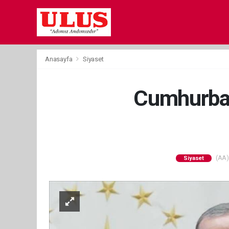
Anasayfa
Siyaset
Cumhurbaşk
(AA) 
Siyaset