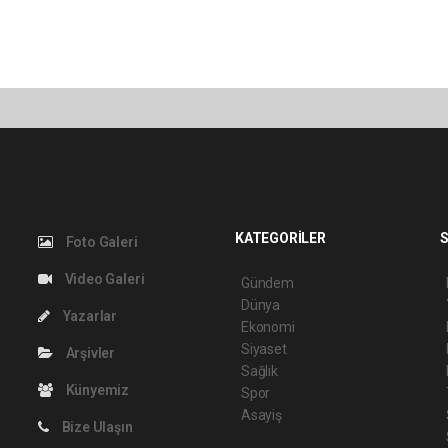
KATEGORİLER
S
Foto Galeri
Video Galeri
Gündem
Dünya
Yazarlar
Ekonomi
Siyaset
Arşivler
Sağlık
Künyemiz
Spor
Asayiş
Bize Ulaşın