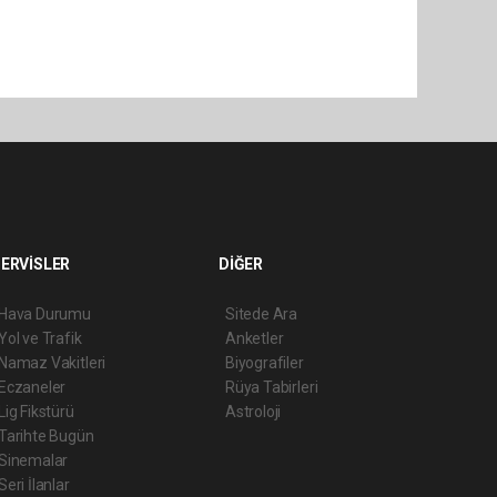
ERVİSLER
DİĞER
Hava Durumu
Sitede Ara
Yol ve Trafik
Anketler
Namaz Vakitleri
Biyografiler
Eczaneler
Rüya Tabirleri
Lig Fikstürü
Astroloji
Tarihte Bugün
Sinemalar
Seri İlanlar