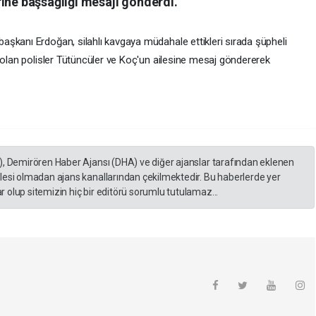
ine başsağlığı mesajı gönderdi.
şkanı Erdoğan, silahlı kavgaya müdahale ettikleri sırada şüpheli
 olan polisler Tütüncüler ve Koç'un ailesine mesaj göndererek
), Demirören Haber Ajansı (DHA) ve diğer ajanslar tarafından eklenen
lesi olmadan ajans kanallarından çekilmektedir. Bu haberlerde yer
 olup sitemizin hiç bir editörü sorumlu tutulamaz...