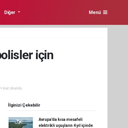
Diğer
Menü
lisler için
+ kez okundu.
İlginizi Çekebilir
Avrupa'da kısa mesafeli
elektrikli uçuşların 4 yıl içinde