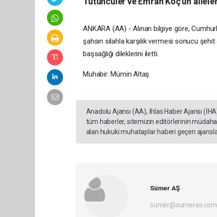
Tütüncüler ve Emrah Koç'un aileler
ANKARA (AA) - Alınan bilgiye göre, Cumhurba
şahsın silahla karşılık vermesi sonucu şehit
başsağlığı dileklerini iletti.
Muhabir: Mümin Altaş
Anadolu Ajansı (AA), İhlas Haber Ajansı (İHA
tüm haberler, sitemizin editörlerinin müdaha
alan hukuki muhataplar haberi geçen ajanslar
Sümer AŞ
sumer@sumeras.com