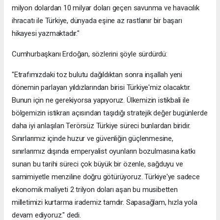
milyon dolardan 10 milyar doları geçen savunma ve havacılık
ihracatı ile Türkiye, dünyada eşine az rastlanır bir başarı
hikayesi yazmaktadır."
Cumhurbaşkanı Erdoğan, sözlerini şöyle sürdürdü:
"Etrafımızdaki toz bulutu dağıldıktan sonra inşallah yeni
dönemin parlayan yıldızlarından birisi Türkiye'miz olacaktır.
Bunun için ne gerekiyorsa yapıyoruz. Ülkemizin istikbali ile
bölgemizin istikrarı açısından taşıdığı stratejik değer bugünlerde
daha iyi anlaşılan Terörsüz Türkiye süreci bunlardan biridir.
Sınırlarımız içinde huzur ve güvenliğin güçlenmesine,
sınırlarımız dışında emperyalist oyunların bozulmasına katkı
sunan bu tarihi süreci çok büyük bir özenle, sağduyu ve
samimiyetle menziline doğru götürüyoruz. Türkiye'ye sadece
ekonomik maliyeti 2 trilyon doları aşan bu musibetten
milletimizi kurtarma irademiz tamdır. Sapasağlam, hızla yola
devam ediyoruz." dedi.