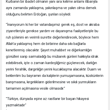
Kurbanın bir ibadet olmanın yanı sıra kelime anlamı itibarıyla
aynı zamanda yaklaşma, yakınlaşma ve yakın olma demek
olduğunu belirten Erdoğan, şunları söyledi:
"İnanıyorum ki her bir vatandaşımız gerek eş, dost ve akraba
ziyaretleriyle gerekse yardım ve dayanışma faaliyetleriyle bu
ruh şölenini en verimli surette değerlendirecek, böylece hem
Allah'a yaklaşmış hem de birbirine daha sıkı bağlarla
kenetlenmiş olacaktır. Şayet muhabbet ve diğerkamlığın
gönülleri sarıp sarmaladığı bu mübarek günleri hakkıyla idrak
edebilirsek, işte o zaman kardeşliğimiz güçlenecek, darlığın
yerini ferahlık, dargınlığın yerini kucaklaşma alacaktır. Duam ve
beklentim bu bayramın da kalplerin yumuşamasına, küskünlerin
barışmasına, kırgınlıkların giderilmesine ve sıkılı yumrukların
tamamen açılmasına vesile olmasıdır."
"Türkiye, dünyada eşine az rastlanır bir başarı hikayesi
yazmaktadır"