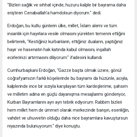
"Bizleri sağlık ve sıhhat içinde, huzuru kalple bir bayrama daha
eriştiren Cenabıallah'a hamdolsun diyorum." dedi.
Erdoğan, bu kutlu günlerin ülke, millet, İslam alemi ve tüm
insanlık için hayırlara vesile olmasını yürekten temenni ettiğini
belirterek, "Kestiğiniz kurbanların, ettiğiniz duaların, yaptığınız
hayır ve hasenatın hak katında kabul olmasını, inşallah
ecirlerinizi artırmasını diliyorum." ifadesini kullandı.
Cumhurbaşkanı Erdoğan, "Gazze başta olmak üzere, gönül
coğrafyamızın farklı köşelerinde bu bayramı da hüzünle, acıyla,
kalplerinde ince bir sızıyla karşılayan tüm kardeşlerime, şahsım
ve milletim adına en güçlü dayanışma mesajlarımı gönderiyor,
Kurban Bayramlarını ayrı ayrı tebrik ediyorum. Rabbim bizleri
hem millet hem de ümmet olarak merkezinde barışın, esenliğin,
vahdet ve uhuvvetin olduğu daha nice bayramlara kavuştursun
niyazında bulunuyorum." diye konuştu.