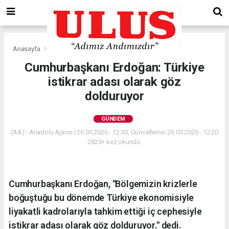
Anasayfa
Gündem
Cumhurbaşkanı Erdoğan: Türkiye
istikrar adası olarak göz
dolduruyor
GÜNDEM
(AA) - Anadolu Ajansı | 26.05.2026 - 12:30, Güncelleme: 26.05.2026 - 12:20
2823+ kez okundu.
Cumhurbaşkanı Erdoğan, "Bölgemizin krizlerle
boğuştuğu bu dönemde Türkiye ekonomisiyle
liyakatli kadrolarıyla tahkim ettiği iç cephesiyle
istikrar adası olarak göz dolduruyor." dedi.