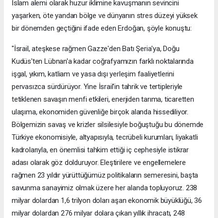
İslam alemi olarak huzur iklimine kavuşmanın sevincini
yaşarken, öte yandan bölge ve dünyanın stres düzeyi yüksek
bir dönemden geçtiğini ifade eden Erdoğan, şöyle konuştu:
"İsrail, ateşkese rağmen Gazze'den Batı Şeria'ya, Doğu
Kudüs'ten Lübnan'a kadar coğrafyamızın farklı noktalarında
işgal, yıkım, katliam ve yasa dışı yerleşim faaliyetlerini
pervasızca sürdürüyor. Yine İsrail'in tahrik ve tertipleriyle
tetiklenen savaşın menfi etkileri, enerjiden tarıma, ticaretten
ulaşıma, ekonomiden güvenliğe birçok alanda hissediliyor.
Bölgemizin savaş ve krizler silsilesiyle boğuştuğu bu dönemde
Türkiye ekonomisiyle, altyapısıyla, tecrübeli kurumları, liyakatli
kadrolarıyla, en önemlisi tahkim ettiği iç cephesiyle istikrar
adası olarak göz dolduruyor. Eleştirilere ve engellemelere
rağmen 23 yıldır yürüttüğümüz politikaların semeresini, başta
savunma sanayimiz olmak üzere her alanda topluyoruz. 238
milyar dolardan 1,6 trilyon doları aşan ekonomik büyüklüğü, 36
milyar dolardan 276 milyar dolara çıkan yıllık ihracatı, 248