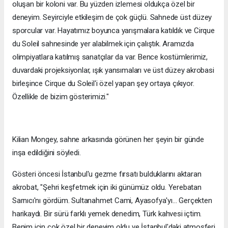
oluşan bir koloni var. Bu yüzden izlemesi oldukça özel bir
deneyim. Seyirciyle etkileşim de çok güçlü. Sahnede üst düzey
sporcular var. Hayatımız boyunca yarışmalara katıldık ve Cirque
du Soleil sahnesinde yer alabilmek için çalıştık. Aramızda
olimpiyatlara katılmış sanatçılar da var. Bence kostümlerimiz,
duvardaki projeksiyonlar, ışık yansımaları ve üst düzey akrobasi
birleşince Cirque du Soleil'i özel yapan şey ortaya çıkıyor.
Özellikle de bizim gösterimizi."
Kilian Mongey, sahne arkasında görünen her şeyin bir günde
inşa edildiğini söyledi.
Gösteri öncesi İstanbul'u gezme fırsatı bulduklarını aktaran
akrobat, "Şehri keşfetmek için iki günümüz oldu. Yerebatan
Sarnıcı'nı gördüm. Sultanahmet Cami, Ayasofya'yı… Gerçekten
harikaydı. Bir sürü farklı yemek denedim, Türk kahvesi içtim.
Benim için çok özel bir deneyim oldu ve İstanbul'daki atmosferi