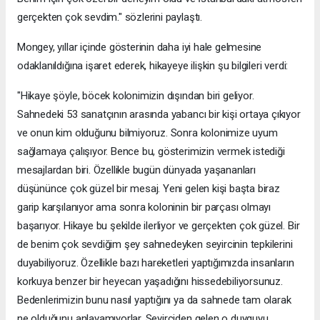
gerçekten çok sevdim." sözlerini paylaştı.
Mongey, yıllar içinde gösterinin daha iyi hale gelmesine
odaklanıldığına işaret ederek, hikayeye ilişkin şu bilgileri verdi:
"Hikaye şöyle, böcek kolonimizin dışından biri geliyor.
Sahnedeki 53 sanatçının arasında yabancı bir kişi ortaya çıkıyor
ve onun kim olduğunu bilmiyoruz. Sonra kolonimize uyum
sağlamaya çalışıyor. Bence bu, gösterimizin vermek istediği
mesajlardan biri. Özellikle bugün dünyada yaşananları
düşününce çok güzel bir mesaj. Yeni gelen kişi başta biraz
garip karşılanıyor ama sonra koloninin bir parçası olmayı
başarıyor. Hikaye bu şekilde ilerliyor ve gerçekten çok güzel. Bir
de benim çok sevdiğim şey sahnedeyken seyircinin tepkilerini
duyabiliyoruz. Özellikle bazı hareketleri yaptığımızda insanların
korkuya benzer bir heyecan yaşadığını hissedebiliyorsunuz.
Bedenlerimizin bunu nasıl yaptığını ya da sahnede tam olarak
ne olduğunu anlayamıyorlar. Seyirciden gelen o duyguyu