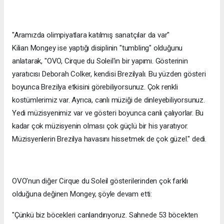
"Aramızda olimpiyatlara katılmış sanatçılar da var"
Kilian Mongey ise yaptığı disiplinin "tumbling" olduğunu
anlatarak, "OVO, Cirque du Soleil'in bir yapımı. Gösterinin
yaratıcısı Deborah Colker, kendisi Brezilyalı. Bu yüzden gösteri
boyunca Brezilya etkisini görebiliyorsunuz. Çok renkli
kostümlerimiz var. Ayrıca, canlı müziği de dinleyebiliyorsunuz.
Yedi müzisyenimiz var ve gösteri boyunca canlı çalıyorlar. Bu
kadar çok müzisyenin olması çok güçlü bir his yaratıyor.
Müzisyenlerin Brezilya havasını hissetmek de çok güzel." dedi.
OVO'nun diğer Cirque du Soleil gösterilerinden çok farklı
olduğuna değinen Mongey, şöyle devam etti:
"Çünkü biz böcekleri canlandırıyoruz. Sahnede 53 böcekten