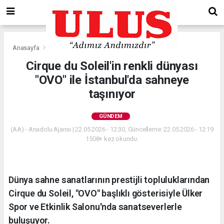
Anasayfa
Gündem
Cirque du Soleil'in renkli dünyası
"OVO" ile İstanbul'da sahneye
taşınıyor
GÜNDEM
(AA) - Anadolu Ajansı | 22.05.2026 - 12:30, Güncelleme: 22.05.2026 - 12:19
1508+ kez okundu.
Dünya sahne sanatlarının prestijli topluluklarından
Cirque du Soleil, "OVO" başlıklı gösterisiyle Ülker
Spor ve Etkinlik Salonu'nda sanatseverlerle
buluşuyor.