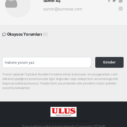
Sümer AŞ
sumer@sumeras.com
Okuyucu Yorumları
(0)
Gönder
Yorum yazarak Topluluk Kuralları’nı kabul etmiş bulunuyor ve ulusgazetesi.com
sitesine yaptığınız yorumunuzla ilgili doğrudan veya dolaylı tüm sorumluluğu tek
başınıza üstleniyorsunuz. Yazılan tüm yorumlardan site yönetimi hiçbir şekilde
sorumlu tutulamaz.
haber paketi
haber scripti
haber yazılımı
Tüm hakları saklı tutulmaktadır.Copyright 2026©