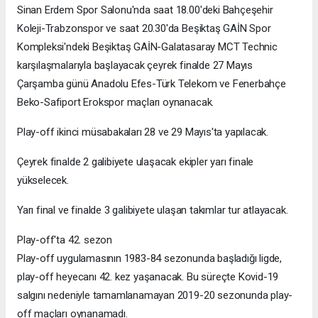
Sinan Erdem Spor Salonu'nda saat 18.00'deki Bahçeşehir
Koleji-Trabzonspor ve saat 20.30'da Beşiktaş GAİN Spor
Kompleksi'ndeki Beşiktaş GAİN-Galatasaray MCT Technic
karşılaşmalarıyla başlayacak çeyrek finalde 27 Mayıs
Çarşamba günü Anadolu Efes-Türk Telekom ve Fenerbahçe
Beko-Safiport Erokspor maçları oynanacak.
Play-off ikinci müsabakaları 28 ve 29 Mayıs'ta yapılacak.
Çeyrek finalde 2 galibiyete ulaşacak ekipler yarı finale
yükselecek.
Yarı final ve finalde 3 galibiyete ulaşan takımlar tur atlayacak.
Play-off'ta 42. sezon
Play-off uygulamasının 1983-84 sezonunda başladığı ligde,
play-off heyecanı 42. kez yaşanacak. Bu süreçte Kovid-19
salgını nedeniyle tamamlanamayan 2019-20 sezonunda play-
off maçları oynanamadı.