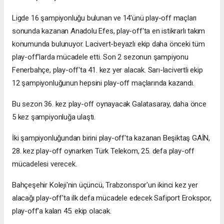
Ligde 16 şampiyonluğu bulunan ve 14'ünü play-off maçları
sonunda kazanan Anadolu Efes, play-off'ta en istikrarlı takım
konumunda bulunuyor. Lacivert-beyazlı ekip daha önceki tüm
play-off'larda mücadele etti. Son 2 sezonun şampiyonu
Fenerbahçe, play-off'ta 41. kez yer alacak. Sarı-lacivertli ekip
12 şampiyonluğunun hepsini play-off maçlarında kazandı.
Bu sezon 36. kez play-off oynayacak Galatasaray, daha önce
5 kez şampiyonluğa ulaştı.
İki şampiyonluğundan birini play-off'ta kazanan Beşiktaş GAİN,
28. kez play-off oynarken Türk Telekom, 25. defa play-off
mücadelesi verecek.
Bahçeşehir Koleji'nin üçüncü, Trabzonspor'un ikinci kez yer
alacağı play-off'ta ilk defa mücadele edecek Safiport Erokspor,
play-off'a kalan 45. ekip olacak.