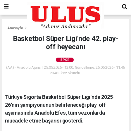
Anasayfa
Spor
Basketbol Süper Ligi'nde 42. play-
off heyecanı
SPOR
(AA) - Anadolu Ajansı | 25.05.2026 - 12:00, Güncelleme: 25.05.2026 - 11:46
2348+ kez okundu.
Türkiye Sigorta Basketbol Süper Ligi'nde 2025-
26'nın şampiyonunun belirleneceği play-off
aşamasında Anadolu Efes, tüm sezonlarda
mücadele etme başarısı gösterdi.