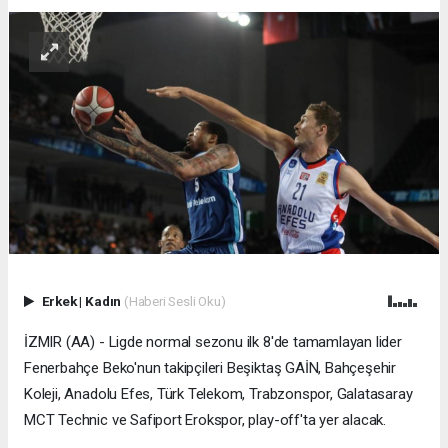
Erkek
|
Kadın
(Haberi Sesli Oku)
İZMIR (AA) - Ligde normal sezonu ilk 8'de tamamlayan lider
Fenerbahçe Beko'nun takipçileri Beşiktaş GAİN, Bahçeşehir
Koleji, Anadolu Efes, Türk Telekom, Trabzonspor, Galatasaray
MCT Technic ve Safiport Erokspor, play-off'ta yer alacak.