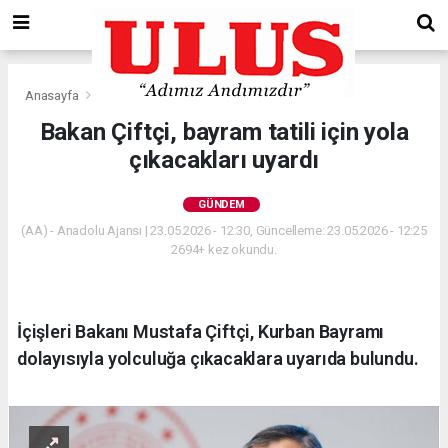
Anasayfa
Gündem
Bakan Çiftçi, bayram tatili için yola
çıkacakları uyardı
GÜNDEM
(AA) - Anadolu Ajansı | 23.05.2026 - 12:30, Güncelleme: 23.05.2026 - 12:25
2694+ kez okundu.
İçişleri Bakanı Mustafa Çiftçi, Kurban Bayramı
dolayısıyla yolculuğa çıkacaklara uyarıda bulundu.