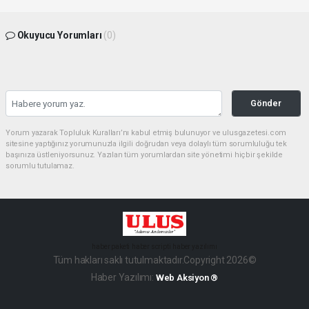
Okuyucu Yorumları
(0)
Gönder
Yorum yazarak Topluluk Kuralları’nı kabul etmiş bulunuyor ve ulusgazetesi.com
sitesine yaptığınız yorumunuzla ilgili doğrudan veya dolaylı tüm sorumluluğu tek
başınıza üstleniyorsunuz. Yazılan tüm yorumlardan site yönetimi hiçbir şekilde
sorumlu tutulamaz.
haber paketi
haber scripti
haber yazılımı
Tüm hakları saklı tutulmaktadır.Copyright 2026©
Haber Yazılımı:
Web Aksiyon ®