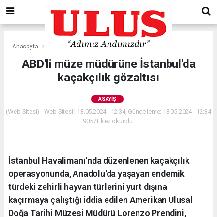
Anasayfa
Asayiş
ABD'li müze müdürüne İstanbul'da
kaçakçılık gözaltısı
ASAYIŞ
(Web Sitesi) - Web Sitesi | 13.05.2024 - 12:34, Güncelleme: 13.05.2024 - 12:34
9057+ kez okundu.
İstanbul Havalimanı'nda düzenlenen kaçakçılık
operasyonunda, Anadolu'da yaşayan endemik
türdeki zehirli hayvan türlerini yurt dışına
kaçırmaya çalıştığı iddia edilen Amerikan Ulusal
Doğa Tarihi Müzesi Müdürü Lorenzo Prendini,