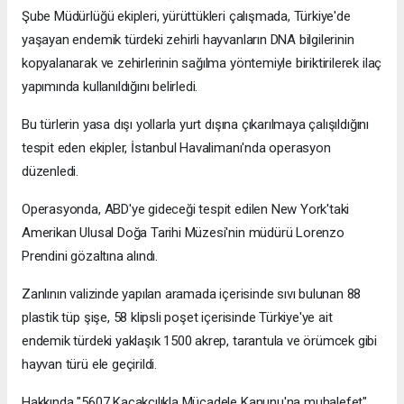
Şube Müdürlüğü ekipleri, yürüttükleri çalışmada, Türkiye'de
yaşayan endemik türdeki zehirli hayvanların DNA bilgilerinin
kopyalanarak ve zehirlerinin sağılma yöntemiyle biriktirilerek ilaç
yapımında kullanıldığını belirledi.
Bu türlerin yasa dışı yollarla yurt dışına çıkarılmaya çalışıldığını
tespit eden ekipler, İstanbul Havalimanı'nda operasyon
düzenledi.
Operasyonda, ABD'ye gideceği tespit edilen New York'taki
Amerikan Ulusal Doğa Tarihi Müzesi'nin müdürü Lorenzo
Prendini gözaltına alındı.
Zanlının valizinde yapılan aramada içerisinde sıvı bulunan 88
plastik tüp şişe, 58 klipsli poşet içerisinde Türkiye'ye ait
endemik türdeki yaklaşık 1500 akrep, tarantula ve örümcek gibi
hayvan türü ele geçirildi.
Hakkında "5607 Kaçakçılıkla Mücadele Kanunu'na muhalefet"