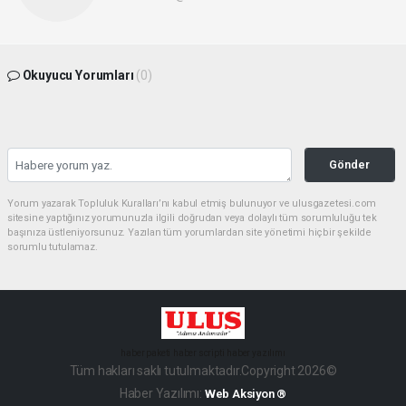
Okuyucu Yorumları
(0)
Gönder
Yorum yazarak Topluluk Kuralları’nı kabul etmiş bulunuyor ve ulusgazetesi.com
sitesine yaptığınız yorumunuzla ilgili doğrudan veya dolaylı tüm sorumluluğu tek
başınıza üstleniyorsunuz. Yazılan tüm yorumlardan site yönetimi hiçbir şekilde
sorumlu tutulamaz.
haber paketi
haber scripti
haber yazılımı
Tüm hakları saklı tutulmaktadır.Copyright 2026©
Haber Yazılımı:
Web Aksiyon ®