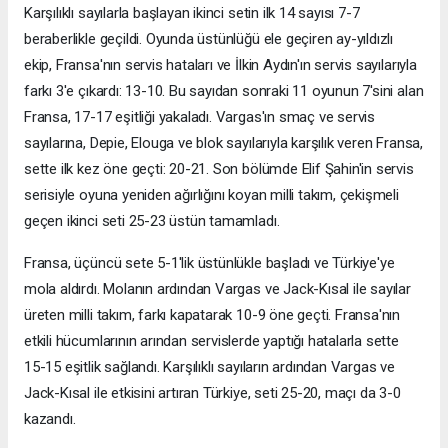
Karşılıklı sayılarla başlayan ikinci setin ilk 14 sayısı 7-7
beraberlikle geçildi. Oyunda üstünlüğü ele geçiren ay-yıldızlı
ekip, Fransa'nın servis hataları ve İlkin Aydın'ın servis sayılarıyla
farkı 3'e çıkardı: 13-10. Bu sayıdan sonraki 11 oyunun 7'sini alan
Fransa, 17-17 eşitliği yakaladı. Vargas'ın smaç ve servis
sayılarına, Depie, Elouga ve blok sayılarıyla karşılık veren Fransa,
sette ilk kez öne geçti: 20-21. Son bölümde Elif Şahin'in servis
serisiyle oyuna yeniden ağırlığını koyan milli takım, çekişmeli
geçen ikinci seti 25-23 üstün tamamladı.
Fransa, üçüncü sete 5-1'lik üstünlükle başladı ve Türkiye'ye
mola aldırdı. Molanın ardından Vargas ve Jack-Kısal ile sayılar
üreten milli takım, farkı kapatarak 10-9 öne geçti. Fransa'nın
etkili hücumlarının arından servislerde yaptığı hatalarla sette
15-15 eşitlik sağlandı. Karşılıklı sayıların ardından Vargas ve
Jack-Kısal ile etkisini artıran Türkiye, seti 25-20, maçı da 3-0
kazandı.