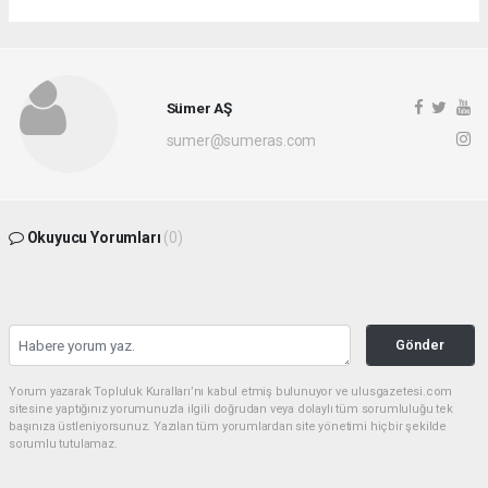
Sümer AŞ
sumer@sumeras.com
Okuyucu Yorumları
(0)
Gönder
Yorum yazarak Topluluk Kuralları’nı kabul etmiş bulunuyor ve ulusgazetesi.com
sitesine yaptığınız yorumunuzla ilgili doğrudan veya dolaylı tüm sorumluluğu tek
başınıza üstleniyorsunuz. Yazılan tüm yorumlardan site yönetimi hiçbir şekilde
sorumlu tutulamaz.