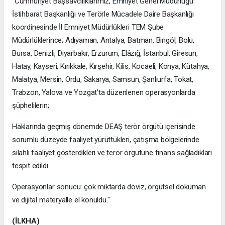
"Cumhuriyet Başsavcılıklarımız, Emniyet Genel Müdürlüğü
İstihbarat Başkanlığı ve Terörle Mücadele Daire Başkanlığı
koordinesinde İl Emniyet Müdürlükleri TEM Şube
Müdürlüklerince; Adıyaman, Antalya, Batman, Bingöl, Bolu,
Bursa, Denizli, Diyarbakır, Erzurum, Elâzığ, İstanbul, Giresun,
Hatay, Kayseri, Kırıkkale, Kırşehir, Kilis, Kocaeli, Konya, Kütahya,
Malatya, Mersin, Ordu, Sakarya, Samsun, Şanlıurfa, Tokat,
Trabzon, Yalova ve Yozgat’ta düzenlenen operasyonlarda
şüphelilerin;
Haklarında geçmiş dönemde DEAŞ terör örgütü içerisinde
sorumlu düzeyde faaliyet yürüttükleri, çatışma bölgelerinde
silahlı faaliyet gösterdikleri ve terör örgütüne finans sağladıkları
tespit edildi.
Operasyonlar sonucu: çok miktarda döviz, örgütsel doküman
ve dijital materyalle el konuldu."
(İLKHA)