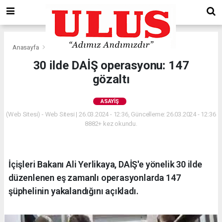
Anasayfa
Asayiş
30 ilde DAİŞ operasyonu: 147
gözaltı
ASAYIŞ
(Web Sitesi) - Web Sitesi | 26.03.2024 - 12:36, Güncelleme: 26.03.2024 - 12:36
8882+ kez okundu.
İçişleri Bakanı Ali Yerlikaya, DAİŞ'e yönelik 30 ilde
düzenlenen eş zamanlı operasyonlarda 147
şüphelinin yakalandığını açıkladı.