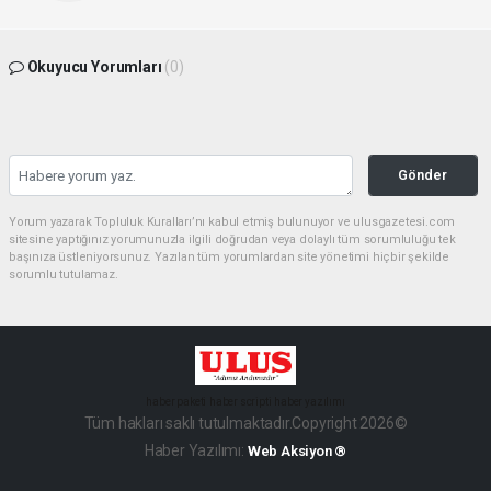
Okuyucu Yorumları
(0)
Gönder
Yorum yazarak Topluluk Kuralları’nı kabul etmiş bulunuyor ve ulusgazetesi.com
sitesine yaptığınız yorumunuzla ilgili doğrudan veya dolaylı tüm sorumluluğu tek
başınıza üstleniyorsunuz. Yazılan tüm yorumlardan site yönetimi hiçbir şekilde
sorumlu tutulamaz.
haber paketi
haber scripti
haber yazılımı
Tüm hakları saklı tutulmaktadır.Copyright 2026©
Haber Yazılımı:
Web Aksiyon ®