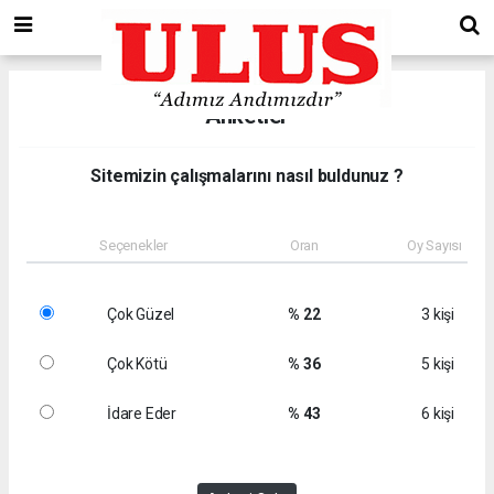
Anketler
Sitemizin çalışmalarını nasıl buldunuz ?
Seçenekler
Oran
Oy Sayısı
Çok Güzel
% 22
3 kişi
Çok Kötü
% 36
5 kişi
İdare Eder
% 43
6 kişi