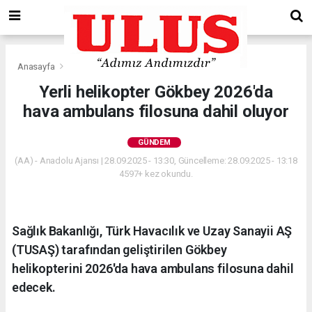
Anasayfa
Gündem
Yerli helikopter Gökbey 2026'da
hava ambulans filosuna dahil oluyor
GÜNDEM
(AA) - Anadolu Ajansı | 28.09.2025 - 13:30, Güncelleme: 28.09.2025 - 13:18
4597+ kez okundu.
Sağlık Bakanlığı, Türk Havacılık ve Uzay Sanayii AŞ
(TUSAŞ) tarafından geliştirilen Gökbey
helikopterini 2026'da hava ambulans filosuna dahil
edecek.