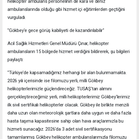
helikopter ambulans personelinin de kara ve deniz
ambulanslarında olduğu gibi hizmet içi eğitimlerden geçtiğini
vurguladı.
"Gökbey'e gece görüş kabiliyeti de kazandırılabilir"
Acil Sağlık Hizmetleri Genel Müdürü Çınar, helikopter
ambulansların 15 bölgede hizmet verdiğini bildirerek, şu bilgileri
paylaştı:
"Türkiye'de kapsamadığımız herhangi bir alan bulunmamakta.
2026 yılı içerisinde ise filomuzu yerli, milli Gökbey
helikopterlerimizle güçlendireceğiz. TUSAŞ'tan alımını
gerçekleştireceğimiz yerli, milli helikopterlerimiz Gökbey'lerimiz
ilk sivil sertifikalı helikopterler olacak. Gökbey ile birlikte menzili
daha uzun olan meteorolojik şartlara daha uygun ve daha fazla
hasta taşıma kapasitesine sahip olan hava araçlarımızla bu
hizmeti sunacağız. 2026'da 3 adet sivil sertifikasyonu
tamamlanmış Gökbey helikopter ambulanslarımızla filomuzu