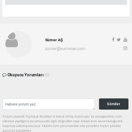
Sümer AŞ
sumer@sumeras.com
Okuyucu Yorumları
(0)
Gönder
Yorum yazarak Topluluk Kuralları’nı kabul etmiş bulunuyor ve ulusgazetesi.com
sitesine yaptığınız yorumunuzla ilgili doğrudan veya dolaylı tüm sorumluluğu tek
başınıza üstleniyorsunuz. Yazılan tüm yorumlardan site yönetimi hiçbir şekilde
sorumlu tutulamaz.