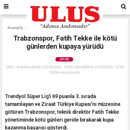
Anasayfa
Spor
Trabzonspor, Fatih Tekke ile kötü
günlerden kupaya yürüdü
SPOR
(AA) - Anadolu Ajansı | 24.05.2026 - 13:00, Güncelleme: 24.05.2026 - 12:50
3306+ kez okundu.
Trendyol Süper Lig'i 69 puanla 3. sırada
tamamlayan ve Ziraat Türkiye Kupası'nı müzesine
götüren Trabzonspor, teknik direktör Fatih Tekke
yönetiminde kötü günleri geride bırakarak kupa
kazanma başarısı gösterdi.