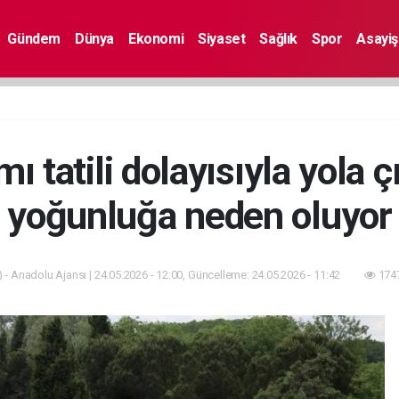
Gündem
Dünya
Ekonomi
Siyaset
Sağlık
Spor
Asayiş
 tatili dolayısıyla yola 
yoğunluğa neden oluyor
 - Anadolu Ajansı | 24.05.2026 - 12:00, Güncelleme: 24.05.2026 - 11:42
1747