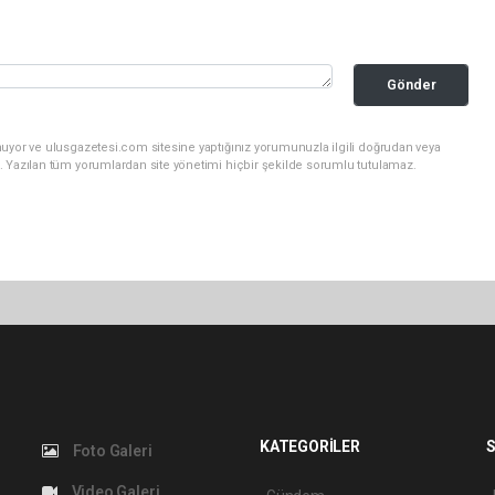
Gönder
nuyor ve ulusgazetesi.com sitesine yaptığınız yorumunuzla ilgili doğrudan veya
. Yazılan tüm yorumlardan site yönetimi hiçbir şekilde sorumlu tutulamaz.
KATEGORİLER
S
Foto Galeri
Video Galeri