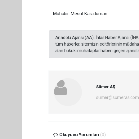
Muhabir: Mesut Karaduman
Anadolu Ajansı (AA), İhlas Haber Ajansı (İHA
tüm haberler, sitemizin editörlerinin müdaha
alan hukuki muhataplar haberi geçen ajanslar
Sümer AŞ
sumer@sumeras.com
Okuyucu Yorumları
(0)