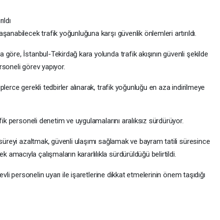
ıldı
anabilecek trafik yoğunluğuna karşı güvenlik önlemleri artırıldı.
göre, İstanbul-Tekirdağ kara yolunda trafik akışının güvenli şekilde
rsoneli görev yapıyor.
lerce gerekli tedbirler alınarak, trafik yoğunluğu en aza indirilmeye
fik personeli denetim ve uygulamalarını aralıksız sürdürüyor.
 süreyi azaltmak, güvenli ulaşımı sağlamak ve bayram tatili süresince
macıyla çalışmaların kararlılıkla sürdürüldüğü belirtildi.
evli personelin uyarı ile işaretlerine dikkat etmelerinin önem taşıdığı