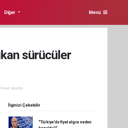
Diğer
Menü
çıkan sürücüler
+ kez okundu.
İlginizi Çekebilir
"Türkiye'de fiyat algısı neden