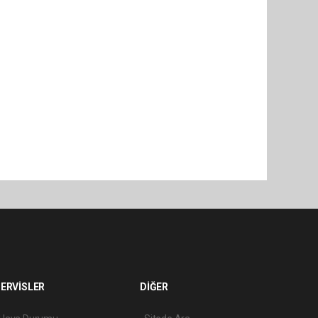
ERVİSLER
DİĞER