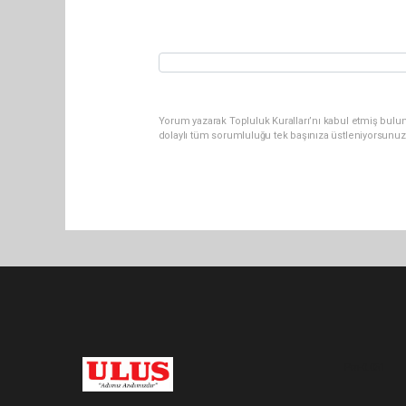
Yorum yazarak Topluluk Kuralları’nı kabul etmiş bulu
dolaylı tüm sorumluluğu tek başınıza üstleniyorsunuz
Pro-0.051